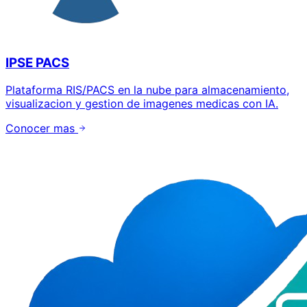
IPSE PACS
Plataforma RIS/PACS en la nube para almacenamiento,
visualizacion y gestion de imagenes medicas con IA.
Conocer mas