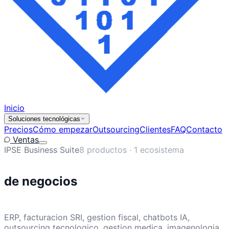
Inicio
Soluciones tecnológicas
Precios
Cómo empezar
Outsourcing
Clientes
FAQ
Contacto
Ventas
IPSE Business Suite
8 productos · 1 ecosistema
de negocios
ERP, facturacion SRI, gestion fiscal, chatbots IA,
outsourcing tecnologico, gestion medica, imagenologia