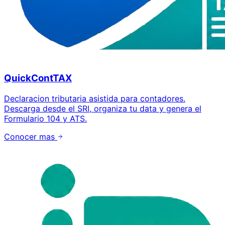
QuickContTAX
Declaracion tributaria asistida para contadores.
Descarga desde el SRI, organiza tu data y genera el
Formulario 104 y ATS.
Conocer mas